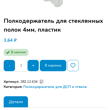
Полкодержатель для стеклянных
полок 4мм, пластик
3,64
₽
В наличии
Количество
-
+
В корзину
товара
Полкодержатель
для
Артикул:
282.12.434
стеклянных
Категория:
Полкодержатели для ДСП и стекла
полок
4мм,
пластик
Детали