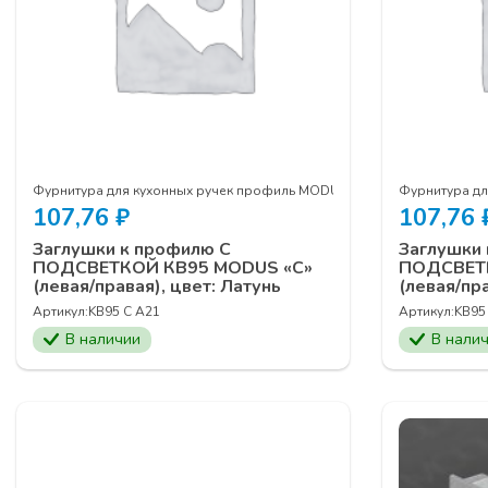
Фурнитура для кухонных ручек профиль MODUS
Фурнитура д
107,76
₽
107,76
Заглушки к профилю С
Заглушки 
ПОДСВЕТКОЙ КВ95 MODUS «C»
ПОДСВЕТ
(левая/правая), цвет: Латунь
(левая/пр
Артикул:
KB95 C А21
Артикул:
KB95
В наличии
В нали