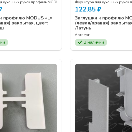
ля кухонных ручек профиль MODUS
Фурнитура для кухонных ручек
₽
122,85
₽
 к профилю MODUS «L»
Заглушки к профилю M
вая) закрытая, цвет:
(левая/правая) закрытая
аш
Латунь
Артикул:
чии
В наличии