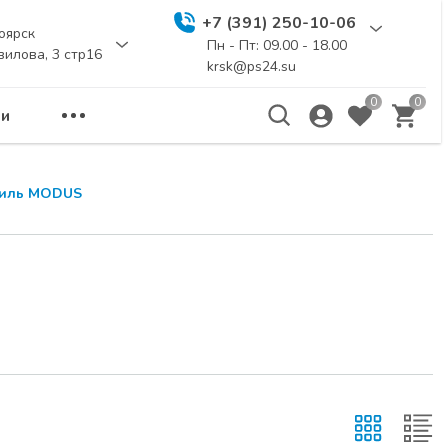
+7 (391) 250-10-06
оярск
Пн - Пт: 09.00 - 18.00
вилова, 3 стр16
krsk@ps24.su
0
0
и
филь MODUS