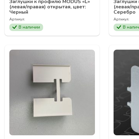
Заглушки к профилю MODUS «L»
Заглушки
(левая/правая) открытая, цвет:
(левая/пра
Черный
Серебро
Артикул:
Артикул:
В наличии
В нали