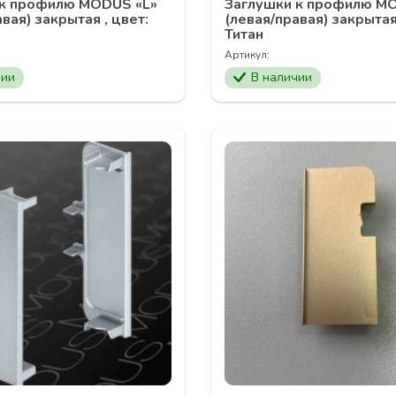
 к профилю MODUS «L»
Заглушки к профилю M
вая) закрытая , цвет:
(левая/правая) закрытая 
Титан
Артикул:
чии
В наличии