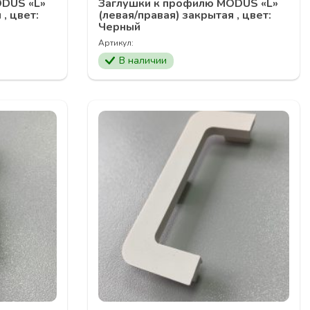
ODUS «L»
Заглушки к профилю MODUS «L»
, цвет:
(левая/правая) закрытая , цвет:
Черный
Артикул:
В наличии