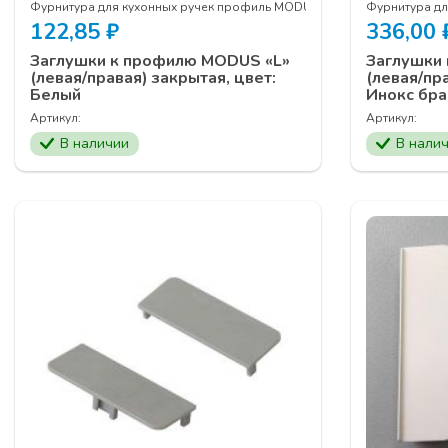
Фурнитура для кухонных ручек профиль MODUS
Фурнитура д
122,85
₽
336,00
Заглушки к профилю MODUS «L»
Заглушки
(левая/правая) закрытая, цвет:
(левая/пра
Белый
Инокс бр
Артикул:
Артикул:
В наличии
В нали