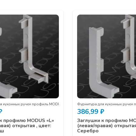
ля кухонных ручек профиль MODUS
Фурнитура для кухонных ручек
₽
386,99
₽
 к профилю MODUS «L»
Заглушки к профилю M
вая) открытая , цвет:
(левая/правая) открытая
аш
Серебро