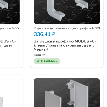
 профиль MODUS
Фурнитура для кухонных ручек профиль MODUS
336,41
₽
ODUS «С»
Заглушки к профилю MODUS «С»
 , цвет:
(левая/правая) открытая , цвет:
Черный
Артикул:
В наличии