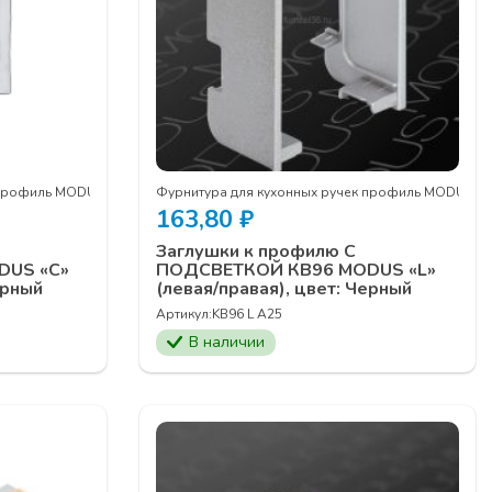
 профиль MODUS
Фурнитура для кухонных ручек профиль MODUS
163,80
₽
Заглушки к профилю С
DUS «C»
ПОДСВЕТКОЙ КВ96 MODUS «L»
ерный
(левая/правая), цвет: Черный
Артикул:
KB96 L A25
В наличии