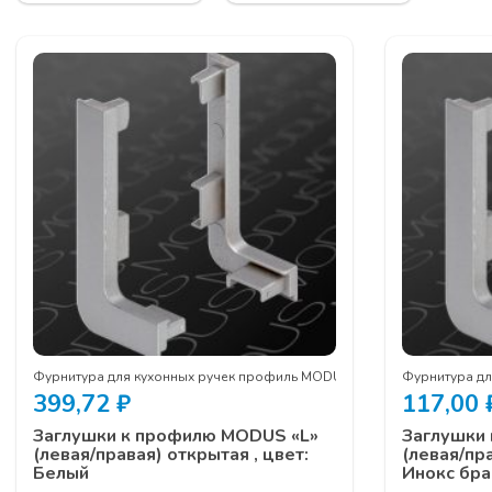
Фурнитура для кухонных ручек профиль MODUS
Фурнитура д
399,72
₽
117,00
Заглушки к профилю MODUS «L»
Заглушки
(левая/правая) открытая , цвет:
(левая/пра
Белый
Инокс бр