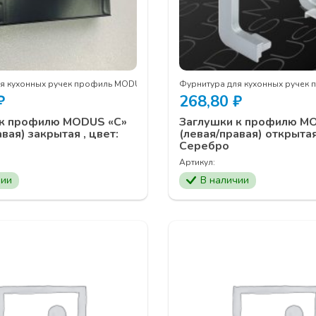
ля кухонных ручек профиль MODUS
Фурнитура для кухонных ручек
₽
268,80
₽
 к профилю MODUS «С»
Заглушки к профилю M
вая) закрытая , цвет:
(левая/правая) открытая
Серебро
Артикул:
чии
В наличии