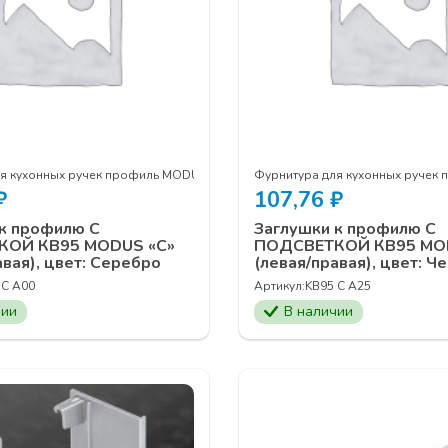
ля кухонных ручек профиль MODUS
Фурнитура для кухонных ручек
₽
107,76
₽
к профилю С
Заглушки к профилю С
КОЙ КВ95 MODUS «C»
ПОДСВЕТКОЙ КВ95 MO
авая), цвет: Серебро
(левая/правая), цвет: Ч
 C A00
Артикул:
KB95 C A25
чии
В наличии