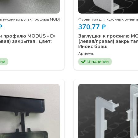
ля кухонных ручек профиль MODUS
Фурнитура для кухонных ручек
₽
370,77
₽
 к профилю MODUS «С»
Заглушки к профилю M
вая) закрытая , цвет:
(левая/правая) закрытая 
Инокс браш
Артикул:
чии
В наличии