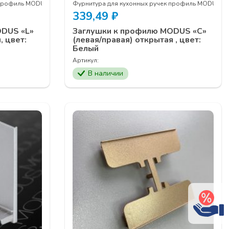
 профиль MODUS
Фурнитура для кухонных ручек профиль MODUS
339,49
₽
ODUS «L»
Заглушки к профилю MODUS «С»
, цвет:
(левая/правая) открытая , цвет:
Белый
Артикул:
В наличии