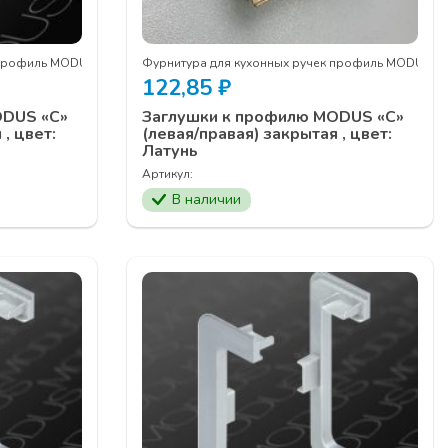
 профиль MODUS
Фурнитура для кухонных ручек профиль MODUS
122,85
₽
ODUS «С»
Заглушки к профилю MODUS «С»
, цвет:
(левая/правая) закрытая , цвет:
Латунь
Артикул:
В наличии