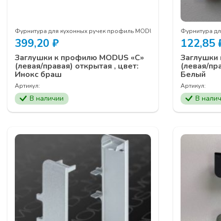
Фурнитура для кухонных ручек профиль MODUS
Фурнитура д
399,20
₽
122,85
Заглушки к профилю MODUS «С»
Заглушки
(левая/правая) открытая , цвет:
(левая/пра
Инокс браш
Белый
Артикул:
Артикул:
В наличии
В нали