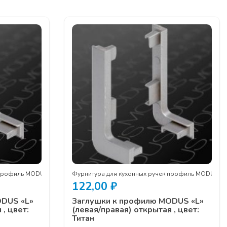
 профиль MODUS
Фурнитура для кухонных ручек профиль MODUS
122,00
₽
ODUS «L»
Заглушки к профилю MODUS «L»
 , цвет:
(левая/правая) открытая , цвет:
Титан