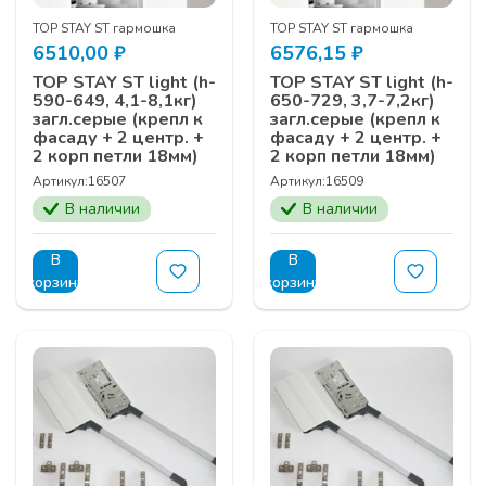
TOP STAY ST гармошка
TOP STAY ST гармошка
6510,00
₽
6576,15
₽
TOP STAY ST light (h-
TOP STAY ST light (h-
590-649, 4,1-8,1кг)
650-729, 3,7-7,2кг)
загл.серые (крепл к
загл.серые (крепл к
фасаду + 2 центр. +
фасаду + 2 центр. +
2 корп петли 18мм)
2 корп петли 18мм)
Артикул:
16507
Артикул:
16509
В наличии
В наличии
В
В
корзину
корзину