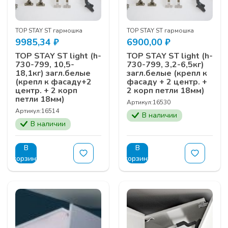
TOP STAY ST гармошка
TOP STAY ST гармошка
9985,34
₽
6900,00
₽
TOP STAY ST light (h-
TOP STAY ST light (h-
730-799, 10,5-
730-799, 3,2-6,5кг)
18,1кг) загл.белые
загл.белые (крепл к
(крепл к фасаду+2
фасаду + 2 центр. +
центр. + 2 корп
2 корп петли 18мм)
петли 18мм)
Артикул:
16530
Артикул:
16514
В наличии
В наличии
В
В
корзину
корзину