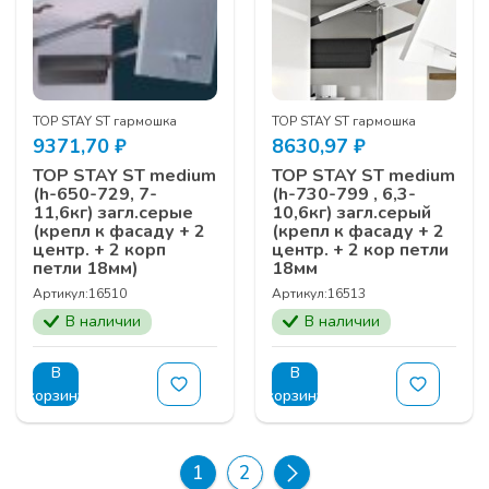
TOP STAY ST гармошка
TOP STAY ST гармошка
9371,70
₽
8630,97
₽
TOP STAY ST medium
TOP STAY ST medium
(h-650-729, 7-
(h-730-799 , 6,3-
11,6кг) загл.серые
10,6кг) загл.серый
(крепл к фасаду + 2
(крепл к фасаду + 2
центр. + 2 корп
центр. + 2 кор петли
петли 18мм)
18мм
Артикул:
16510
Артикул:
16513
В наличии
В наличии
В
В
корзину
корзину
1
2