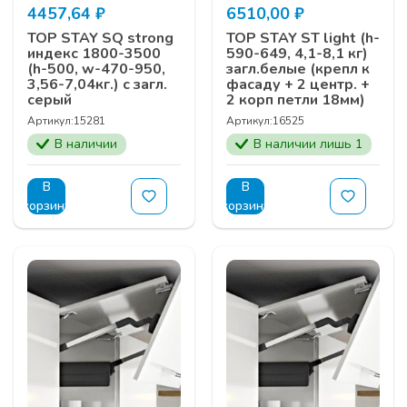
4457,64
₽
6510,00
₽
TOP STAY SQ strong
TOP STAY ST light (h-
индекс 1800-3500
590-649, 4,1-8,1 кг)
(h-500, w-470-950,
загл.белые (крепл к
3,56-7,04кг.) с загл.
фасаду + 2 центр. +
серый
2 корп петли 18мм)
Артикул:
15281
Артикул:
16525
В наличии
В наличии лишь 1
В
В
корзину
корзину