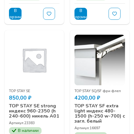
В
В
корзину
корзину
TOP STAY SE
TOP STAY SQ/SF фри флеп
850,00
₽
4200,00
₽
TOP STAY SE strong
TOP STAY SF extra
индекс 960-2350 (h
light индекс 480-
240-600) никель A01
1500 (h-250 w-700) с
загл. белый
Артикул:
23383
Артикул:
16697
В наличии