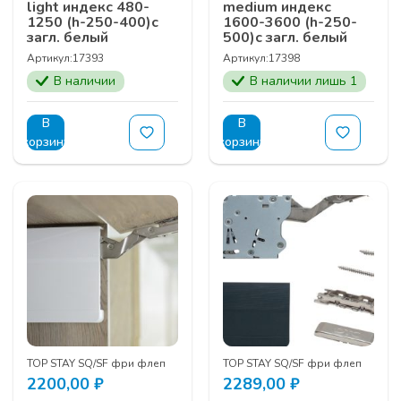
light индекс 480-
medium индекс
1250 (h-250-400)с
1600-3600 (h-250-
загл. белый
500)с загл. белый
Артикул:
17393
Артикул:
17398
В наличии
В наличии лишь 1
В
В
корзину
корзину
TOP STAY SQ/SF фри флеп
TOP STAY SQ/SF фри флеп
2200,00
₽
2289,00
₽