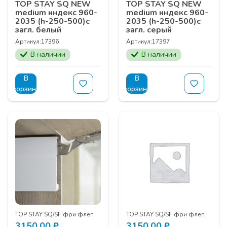
TOP STAY SQ NEW
TOP STAY SQ NEW
medium индекс 960-
medium индекс 960-
2035 (h-250-500)с
2035 (h-250-500)с
загл. белый
загл. серый
Артикул:
17396
Артикул:
17397
В наличии
В наличии
В
В
корзину
корзину
TOP STAY SQ/SF фри флеп
TOP STAY SQ/SF фри флеп
3150,00
₽
3150,00
₽