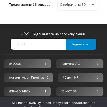
Представлено 16 товаров
Подпишитесь на рассылку акций
#MODUS
6
#Система DTC
3
#Алюминиевый Профиль
2
#серии MF
1
#DRAGON-BOX
1
#D-MOTION
1
Мы используем куки для наилучшего представления
© 2026 ПРОГРЕСС - мебельные комплектующие