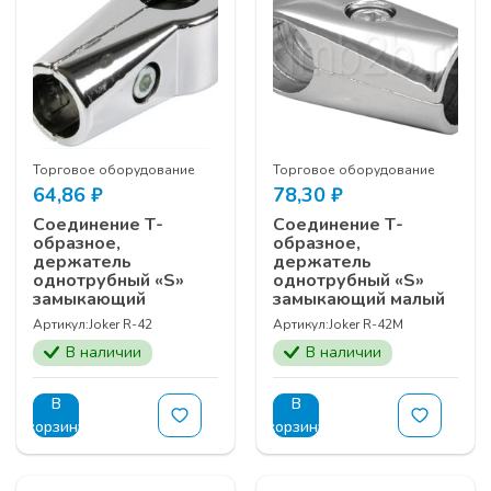
Торговое оборудование
Торговое оборудование
64,86
₽
78,30
₽
Соединение Т-
Соединение Т-
образное,
образное,
держатель
держатель
однотрубный «S»
однотрубный «S»
замыкающий
замыкающий малый
Артикул:
Joker R-42
Артикул:
Joker R-42M
В наличии
В наличии
В
В
корзину
корзину