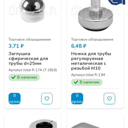
Торговое оборудование
Торговое оборудование
3,71
₽
6,48
₽
Заглушка
Ножка для трубы
сферическая для
регулируемая
трубы d=25мм
металическая с
резьбой М10
Артикул:
Joker R-17А (Т-2816)
Артикул:
Joker R-13M
В наличии
В наличии
В
В
корзину
корзину