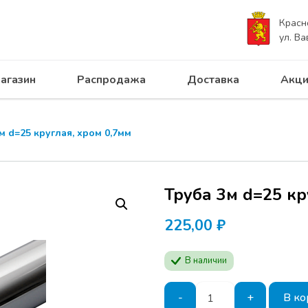
Красн
ул. Ва
агазин
Распродажа
Доставка
Акци
м d=25 круглая, хром 0,7мм
Труба 3м d=25 кр
225,00
₽
В наличии
Количество
-
+
В ко
товара