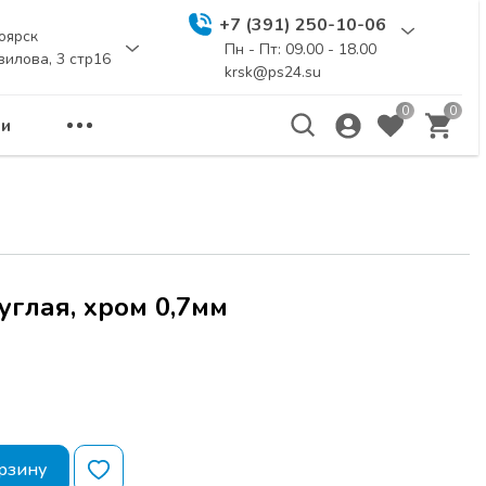
+7 (391) 250-10-06
оярск
Пн - Пт: 09.00 - 18.00
вилова, 3 стр16
krsk@ps24.su
0
0
и
углая, хром 0,7мм
рзину