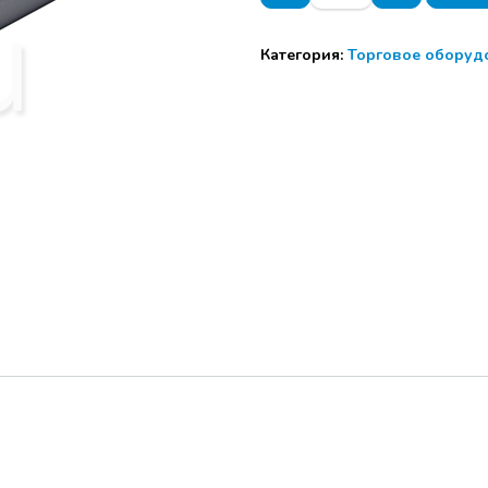
Труба
3м
Категория:
Торговое оборуд
d=25
круглая,
хром
0,7мм