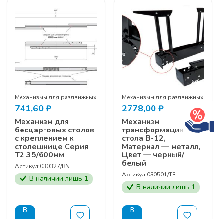
Механизмы для раздвижных столов
Механизмы для раздвижных стол
741,60
₽
2778,00
₽
Механизм для
Механизм
бесцарговых столов
трансформации
с креплением к
стола B-12,
столешнице Серия
Материал — металл,
Т2 35/600мм
Цвет — черный/
белый
Артикул:
030327/BN
Артикул:
030501/TR
В наличии лишь 1
В наличии лишь 1
В
В