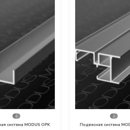
2
2
ая система MODUS T902
Раздвижная безпроф