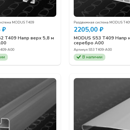
система MODUS Т409
Раздвижная система MODUS Т40
5
₽
2205,00
₽
 T409 Напр верх 5,8 м
MODUS S53 T409 Напр н
А00
серебро А00
T409-А00
Артикул:
S53 T409-А00
чии
В наличии