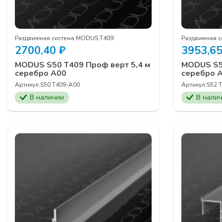
Раздвижная система MODUS Т409
Раздвижная 
2700,40
₽
3953,6
MODUS S50 T409 Проф верт 5,4 м
MODUS S52
серебро А00
серебро 
Артикул:
S50 T409-А00
Артикул:
S52 
В наличии
В нали