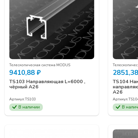
Телескопическая система MODUS
Телескопичес
9410,88
₽
2851,3
TS103 Направляющая L=6000 ,
TS104 На
чёрный А26
направляю
А26
Артикул:
TS103
Артикул:
TS10
В наличии
В нали