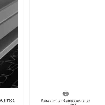
3
ильная
Раздвижная система MODUS Т309