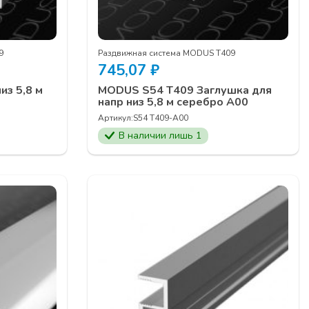
9
Раздвижная система MODUS Т409
745,07
₽
из 5,8 м
MODUS S54 T409 Заглушка для
напр низ 5,8 м серебро А00
Артикул:
S54 T409-А00
В наличии лишь 1