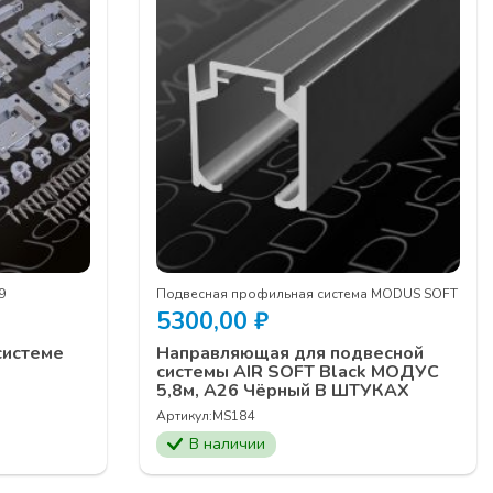
9
Подвесная профильная система MODUS SOFT AIR
5300,00
₽
системе
Направляющая для подвесной
системы AIR SOFT Black МОДУС
5,8м, A26 Чёрный В ШТУКАХ
Артикул:
MS184
В наличии