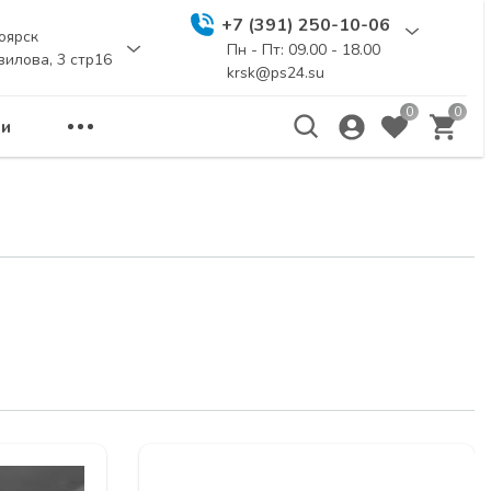
+7 (391) 250-10-06
оярск
Пн - Пт: 09.00 - 18.00
вилова, 3 стр16
krsk@ps24.su
0
0
и