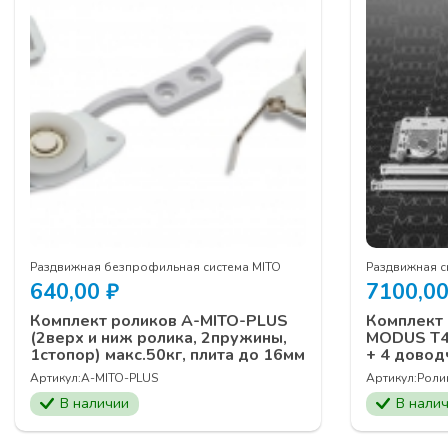
Раздвижная безпрофильная система MITO
Раздвижная 
640,00
₽
7100,0
Комплект роликов A-MITO-PLUS
Комплект 
(2верх и ниж ролика, 2пружины,
MODUS T40
1стопор) макс.50кг, плита до 16мм
+ 4 довод
Артикул:
A-MITO-PLUS
Артикул:
Роли
В наличии
В нали