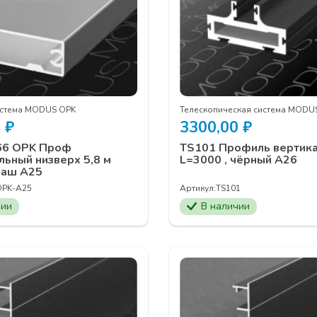
истема MODUS OPK
Телескопическая система MODU
0
₽
3300,00
₽
6 OPK Проф
TS101 Профиль вертик
льный низверх 5,8 м
L=3000 , чёрный А26
раш А25
OPK-A25
Артикул:
TS101
чии
В наличии