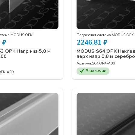
истема MODUS OPK
Подвесная система MODUS OPK
0
₽
2246,81
₽
 OPK Напр низ 5,8 м
MODUS S64 OPK Наклад
А00
верх напр 5,8 м серебр
Артикул:
S64 OPK-А00
В наличии
OPK-А00