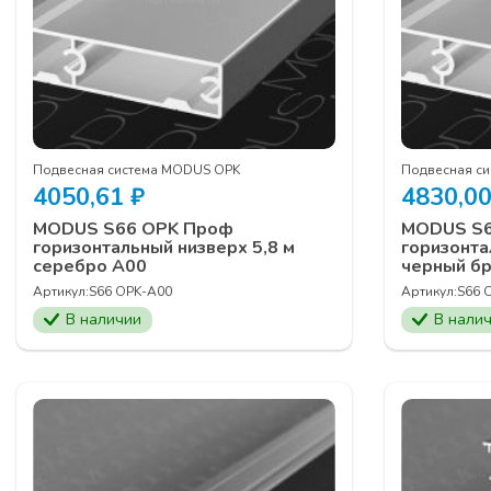
Подвесная система MODUS OPK
Подвесная с
4050,61
₽
4830,0
MODUS S66 OPK Проф
MODUS S6
горизонтальный низверх 5,8 м
горизонта
серебро А00
черный б
Артикул:
S66 OPK-A00
Артикул:
S66 
В наличии
В нали