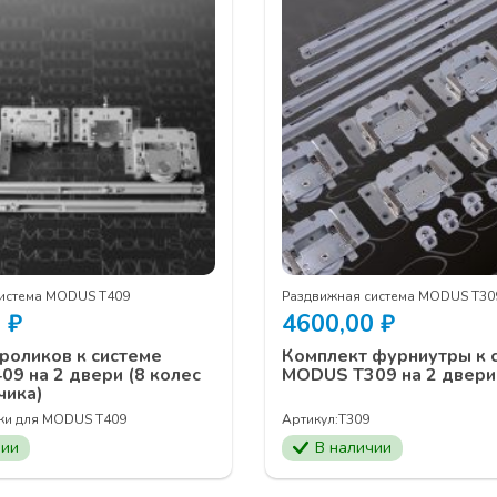
система MODUS Т409
Раздвижная система MODUS Т30
0
₽
4600,00
₽
роликов к системе
Комплект фурниутры к 
9 на 2 двери (8 колес
MODUS T309 на 2 двери
чика)
ки для MODUS T409
Артикул:
Т309
чии
В наличии