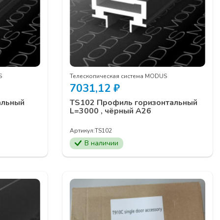
S
Телескопическая система MODUS
7031,12
₽
альный
TS102 Профиль горизонтальный
L=3000 , чёрный А26
Артикул:
TS102
В наличии