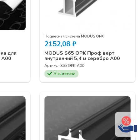
Подвесная система MODUS OPK
2152,08
₽
ка для
MODUS S65 OPK Проф верт
о А00
внутренний 5,4 м серебро А00
Артикул:
S65 OPK-A00
В наличии