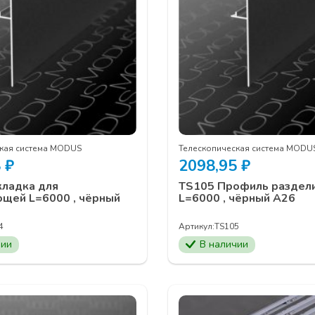
кая система MODUS
Телескопическая система MODU
8
₽
2098,95
₽
кладка для
TS105 Профиль раздел
щей L=6000 , чёрный
L=6000 , чёрный А26
4
Артикул:
TS105
чии
В наличии