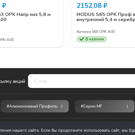
0
₽
2152,08
₽
 OPK Напр низ 5,8 м
MODUS S65 OPK Проф 
А00
внутренний 5,4 м сереб
Артикул:
S65 OPK-A00
В наличии
OPK-А00
сылку акций
#Алюминиевый Профиль
#серии MF
2
1
ния нашего сайта. Если Вы продолжите использовать сайт, мы буде