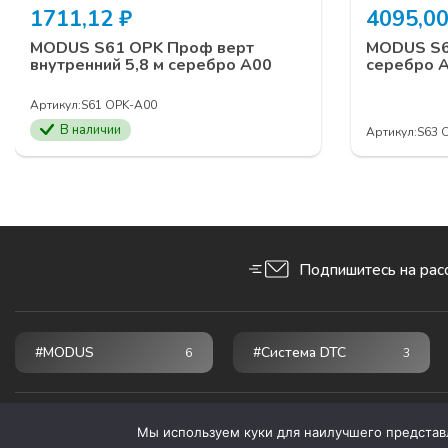
1711,12
₽
4095,0
MODUS S61 OPK Проф верт
MODUS S63
внутренний 5,8 м серебро А00
серебро 
Артикул:
S61 OPK-А00
В наличии
Артикул:
S63 
Подпишитесь на рас
#MODUS
#Система DTC
6
3
© 2026 ПРОГРЕСС - мебельные комплектующие
Мы используем куки для наилучшего представле