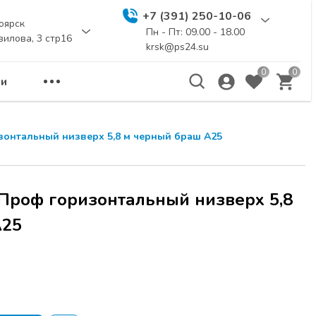
+7 (391) 250-10-06
оярск
Пн - Пт: 09.00 - 18.00
вилова, 3 стр16
krsk@ps24.su
0
0
и
онтальный низверх 5,8 м черный браш А25
роф горизонтальный низверх 5,8
А25