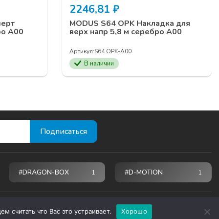
2246,81
₽
верт
MODUS S64 OPK Накладка для
ро А00
верх напр 5,8 м серебро А00
Артикул:
S64 OPK-А00
В наличии
#DRAGON-BOX
#D-MOTION
1
1
м считать что Вас это устраивает.
Хорошо