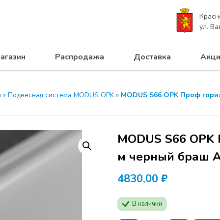
Красн
ул. Ва
агазин
Распродажа
Доставка
Акци
ы
»
Подвесная система MODUS OPK
»
MODUS S66 OPK Проф гориз
MODUS S66 OPK П
м черный браш 
4830,00
₽
В наличии