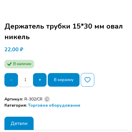
Держатель трубки 15*30 мм овал
никель
22,00
₽
В наличии
Количество
-
+
В корзину
товара
Держатель
трубки
Артикул:
R-302/CR
15*30
Категория:
Торговое оборудование
мм
овал
никель
Детали