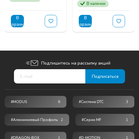
В наличии
В
В
корзину
корзину
Подпишитесь на рассылку акций
#MODUS
6
#Система DTC
3
#Алюминиевый Профиль
2
#серии MF
1
#DRAGON-BOX
1
#D-MOTION
1