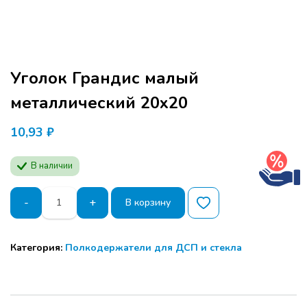
Уголок Грандис малый
металлический 20х20
10,93
₽
В наличии
Количество
-
+
В корзину
товара
Уголок
Грандис
Категория:
Полкодержатели для ДСП и стекла
малый
металлический
20х20