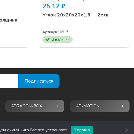
25,12
₽
Углок 20х20х20х1,6 — 2отв.
толщина
Артикул:
10917
В наличии
#DRAGON-BOX
#D-MOTION
1
1
м считать что Вас это устраивает.
Хорошо