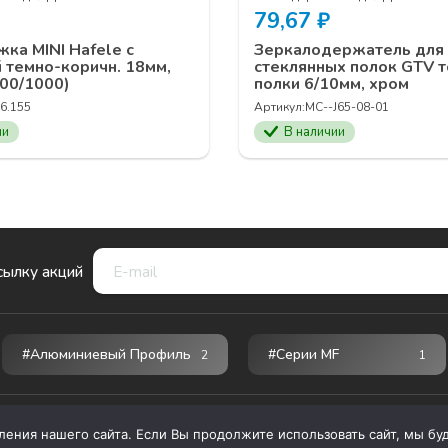
79,67
₽
жка MINI Hafele с
Зеркалодержатель для
 темно-коричн. 18мм,
стеклянных полок GTV 
100/1000)
полки 6/10мм, хром
6.155
Артикул:
MC--J65-08-01
ии
В наличии
сылку акций
#Алюминиевый Профиль
#серии MF
2
1
ния нашего сайта. Если Вы продолжите использовать сайт, мы буде