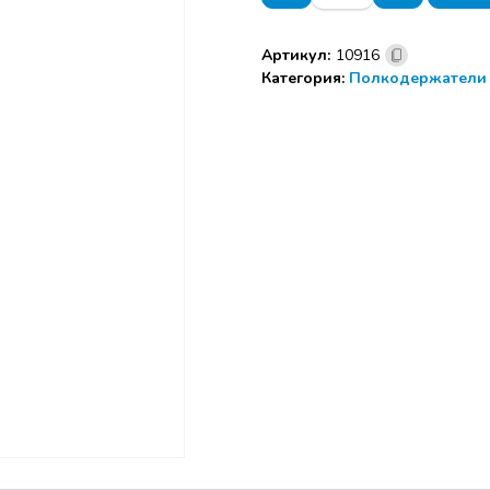
Углок
25х25х25х1,5
Артикул:
10916
-
Категория:
Полкодержатели 
4отв.