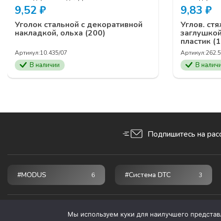
9,52
₽
9,83
₽
Уголок стальной с декоративной
Углов. стя
накладкой, ольха (200)
заглушкой
пластик (
Артикул:
10.435/07
Артикул:
262.5
В наличии
В налич
Подпишитесь на рас
#MODUS
#Система DTC
6
3
© 2026 ПРОГРЕСС - мебельные комплектующие
Мы используем куки для наилучшего представле