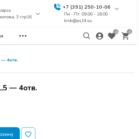
+7 (391) 250-10-06
оярск
Пн - Пт: 09.00 - 18.00
вилова, 3 стр16
krsk@ps24.su
0
0
и
 — 4отв.
,5 — 4отв.
рзину