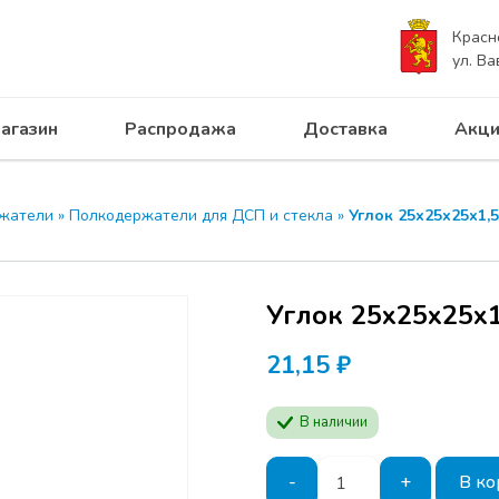
Красн
ул. Ва
агазин
Распродажа
Доставка
Акци
жатели
»
Полкодержатели для ДСП и стекла
»
Углок 25х25х25х1,5
Углок 25х25х25х1
21,15
₽
В наличии
Количество
-
+
В ко
товара