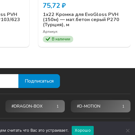
75,72
₽
oss PVH
1х22 Кромка для EvoGloss PVH
P103/623
(150м) — мат.бетон серый Р270
(Турция), м
Артикул:
В наличии
#DRAGON-BOX
#D-MOTION
1
1
м считать что Вас это устраивает.
Хорошо