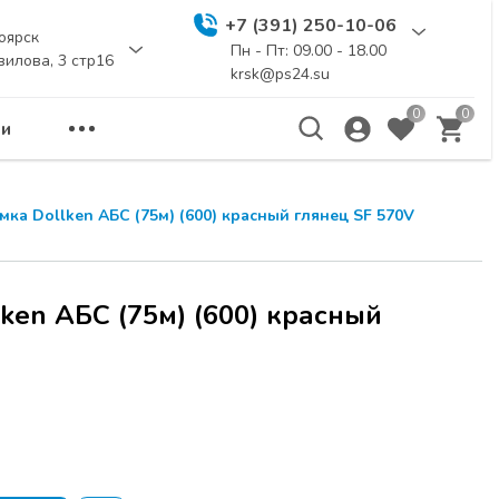
+7 (391) 250-10-06
оярск
Пн - Пт: 09.00 - 18.00
вилова, 3 стр16
krsk@ps24.su
0
0
и
мка Dollken АБС (75м) (600) красный глянец SF 570V
ken АБС (75м) (600) красный