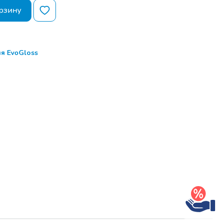
рзину
ля EvoGloss