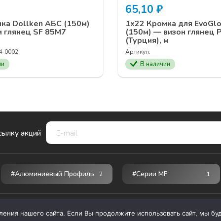
65,10
₽
ка Dollken АБС (150м)
1х22 Кромка для EvoGl
м глянец SF 85М7
(150м) — визон глянец 
(Турция), м
4-0002
Артикул:
ии
В наличии
сылку акций
#Алюминиевый Профиль
#серии MF
2
1
ния нашего сайта. Если Вы продолжите использовать сайт, мы буде