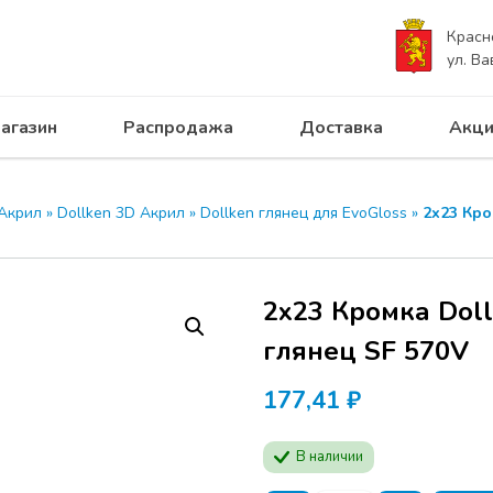
Красн
ул. Ва
агазин
Распродажа
Доставка
Акци
Акрил
»
Dollken 3D Акрил
»
Dollken глянец для EvoGloss
»
2х23 Кро
2х23 Кромка Doll
глянец SF 570V
177,41
₽
В наличии