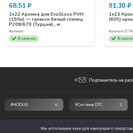
68,51
₽
91,30
₽
1х22 Кромка для EvoGloss PVH
1х23 Кром
(150м) — галакси белый глянец
(605) кре
Р208/670 (Турция) , м
Артикул:
Артикул:
2178
В наличии
В налич
Подпишитесь на рас
#MODUS
#Система DTC
6
3
© 2026 ПРОГРЕСС - мебельные комплектующие
Мы используем куки для наилучшего представле