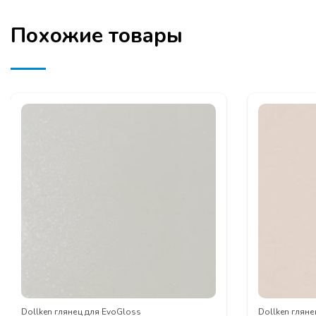
Похожие товары
Dollken глянец для EvoGloss
Dollken гляне