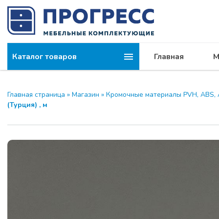
Каталог товаров
Главная
М
Главная страница
»
Магазин
»
Кромочные материалы PVH, ABS, 
(Турция) , м