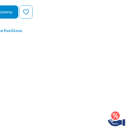
рзину
ля EvoGloss