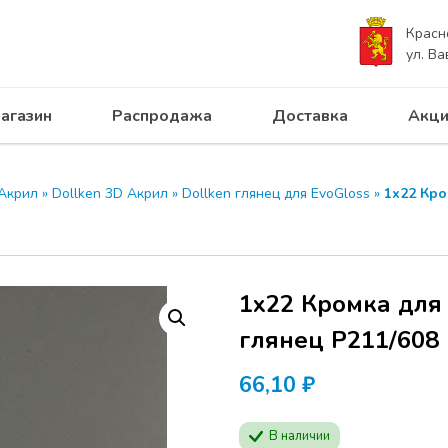
Красн
ул. Ва
агазин
Распродажа
Доставка
Акци
Акрил
»
Dollken 3D Акрил
»
Dollken глянец для EvoGloss
»
1х22 Кро
1х22 Кромка для
глянец Р211/608 
66,10
₽
В наличии