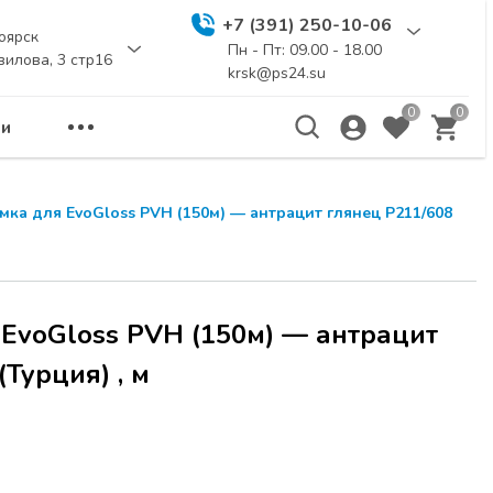
+7 (391) 250-10-06
оярск
Пн - Пт: 09.00 - 18.00
вилова, 3 стр16
krsk@ps24.su
0
0
и
мка для EvoGloss PVH (150м) — антрацит глянец Р211/608
 EvoGloss PVH (150м) — антрацит
(Турция) , м