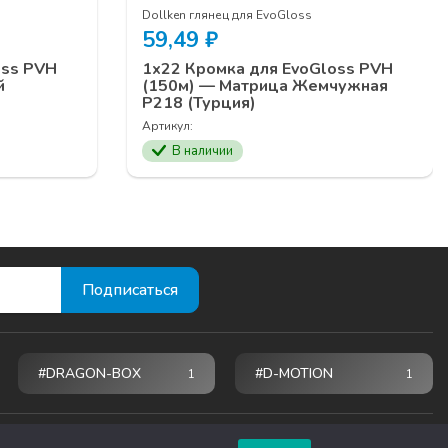
Dollken глянец для EvoGloss
59,49
₽
oss PVH
1х22 Кромка для EvoGloss PVH
й
(150м) — Матрица Жемчужная
Р218 (Турция)
Артикул:
В наличии
#DRAGON-BOX
#D-MOTION
1
1