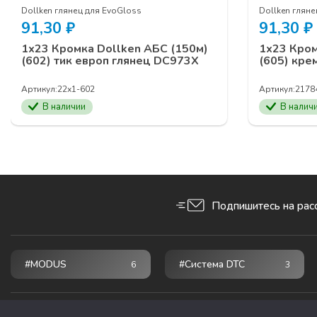
Dollken глянец для EvoGloss
Dollken гляне
91,30
₽
91,30
₽
1х23 Кромка Dollken АБС (150м)
1х23 Кром
(602) тик европ глянец DC973X
(605) кре
Артикул:
22х1-602
Артикул:
2178
В наличии
В налич
Подпишитесь на рас
#MODUS
#Система DTC
6
3