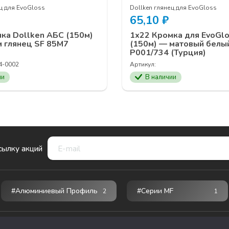
ц для EvoGloss
Dollken глянец для EvoGloss
65,10
₽
ка Dollken АБС (150м)
1х22 Кромка для EvoGl
м глянец SF 85М7
(150м) — матовый белы
P001/734 (Турция)
4-0002
Артикул:
ии
В наличии
сылку акций
#Алюминиевый Профиль
#серии MF
2
1