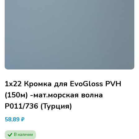
1х22 Кромка для EvoGloss PVH
(150м) -мат.морская волна
P011/736 (Турция)
58,89
₽
В наличии