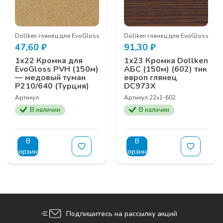
Dollken глянец для EvoGloss
Dollken глянец для EvoGloss
47,60
₽
91,30
₽
1х22 Кромка для
1х23 Кромка Dollken
EvoGloss PVH (150м)
АБС (150м) (602) тик
— медовый туман
европ глянец
Р210/640 (Турция)
DC973X
Артикул:
Артикул:
22х1-602
В наличии
В наличии
В
В
корзину
корзину
Подпишитесь на рассылку акций