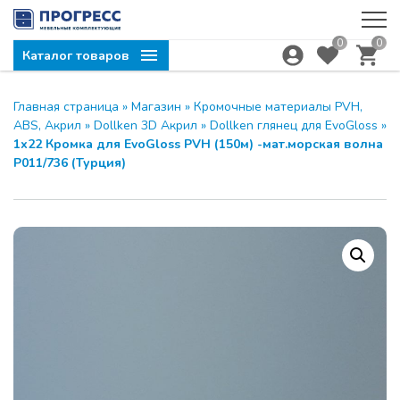
0
0
Каталог товаров
Главная страница
»
Магазин
»
Кромочные материалы PVH,
ABS, Акрил
»
Dollken 3D Акрил
»
Dollken глянец для EvoGloss
»
1х22 Кромка для EvoGloss PVH (150м) -мат.морская волна
P011/736 (Турция)