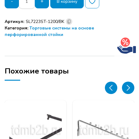
-
+
В корзину
товара
Вешало
выступающее
Артикул:
SL7223ST-1200/BK
L1200
Категория:
Торговые системы на основе
Global
перфорированной стойки
черное
Похожие товары