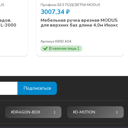
US
Профиль БЕЗ ПОДСВЕТКИ MODUS
3007,34
₽
адов,
Мебельная ручка врезная MODUS
 L-3000
для верхних баз длина 4,0м Инокс
Артикул:
КВ93 A04
В наличии лишь 1
#DRAGON-BOX
#D-MOTION
1
1