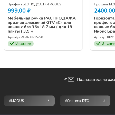
Профиль БЕЗ ПОДСВЕТКИ MODUS
Профиль БЕ
999,00
₽
2400,0
Мебельная ручка РАСПРОДАЖА
Горизонта
врезная алюминий GTV «C» для
профиль 
нижних баз 36×18.7 мм ( для 18
нижних ба
плиты ) 3,5 м
Инокс Бр
Артикул:
PA-0242-35-50
Артикул:
КВ91
В наличии
В налич
Подпишитесь на рас
#MODUS
#Система DTC
6
3