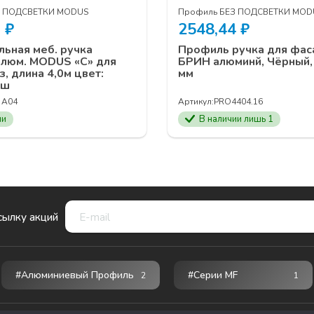
З ПОДСВЕТКИ MODUS
Профиль БЕЗ ПОДСВЕТКИ MOD
0
₽
2548,44
₽
льная меб. ручка
Профиль ручка для фас
алюм. MODUS «С» для
БРИН алюминй, Чёрный,
з, длина 4,0м цвет:
мм
аш
 А04
Артикул:
PRO4404.16
ии
В наличии лишь 1
сылку акций
#Алюминиевый Профиль
#серии MF
2
1