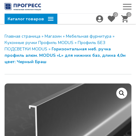
0
0
Каталог товаров
Главная страница
»
Магазин
»
Мебельная фурнитура
»
Кухонные ручки Профиль MODUS
»
Профиль БЕЗ
ПОДСВЕТКИ MODUS
»
Горизонтальная меб. ручка
профиль алюм. MODUS «L» для нижних баз, длина 4,0м
цвет: Черный Браш