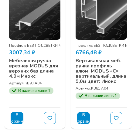
DUS
Профиль БЕЗ ПОДСВЕТКИ MODUS
Профиль БЕЗ ПОДСВЕТКИ MOD
3007,34
₽
6766,48
₽
Мебельная ручка
Вертикальная меб.
врезная MODUS для
ручка профиль
верхних баз длина
алюм. MODUS «С»
4,0м Инокс
вертикальный, длина
5,0м цвет: Инокс
Артикул:
КВ93 A04
Артикул:
КВ81 A04
В наличии лишь 1
В наличии лишь 1
В
В
корзину
корзину