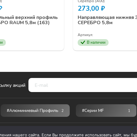
)
Серебро (А00)
₽
273,00
₽
льный верхний профиль
Направляющая нижняя 
РО RAUM 5,8м (163)
СЕРЕБРО 5,8м
Артикул:
ии
В наличии
сылку акций
#Алюминиевый Профиль
#серии MF
2
1
ния нашего сайта. Если Вы продолжите использовать сайт, мы буде