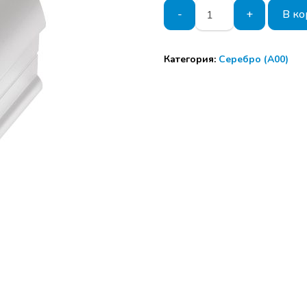
Количество
-
+
В ко
товара
Ручка
асимметричный
Категория:
Серебро (А00)
профиль
120-
Стандарт
СЕРЕБРО
5,4м