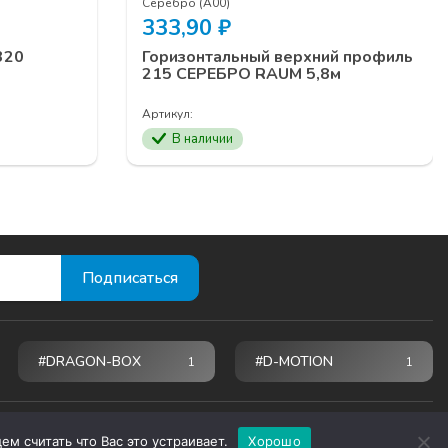
Серебро (А00)
333,90
₽
320
Горизонтальный верхний профиль
215 СЕРЕБРО RAUM 5,8м
Артикул:
В наличии
#DRAGON-BOX
#D-MOTION
1
1
м считать что Вас это устраивает.
Хорошо