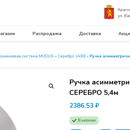
Красн
ул. Ва
агазин
Распродажа
Доставка
Акци
юминиевая система MODUS
»
Серебро (А00)
»
Ручка асимметричн
Ручка асимметри
СЕРЕБРО 5,4м
2386,53
₽
В наличии