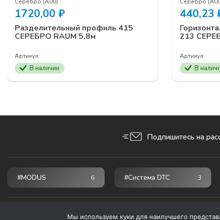
Серебро (А00)
Серебро (А00
1720,00
₽
440,23
Разделительный профиль 415
Горизонта
СЕРЕБРО RAUM 5,8м
213 СЕРЕБ
Артикул:
Артикул:
В наличии
В налич
Подпишитесь на рас
#MODUS
#Система DTC
6
3
© 2026 ПРОГРЕСС - мебельные комплектующие
Мы используем куки для наилучшего представле