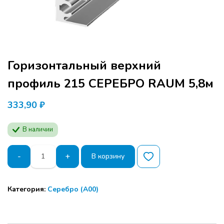
Горизонтальный верхний
профиль 215 СЕРЕБРО RAUM 5,8м
333,90
₽
В наличии
Количество
-
+
В корзину
товара
Горизонтальный
верхний
Категория:
Серебро (А00)
профиль
215
СЕРЕБРО
RAUM