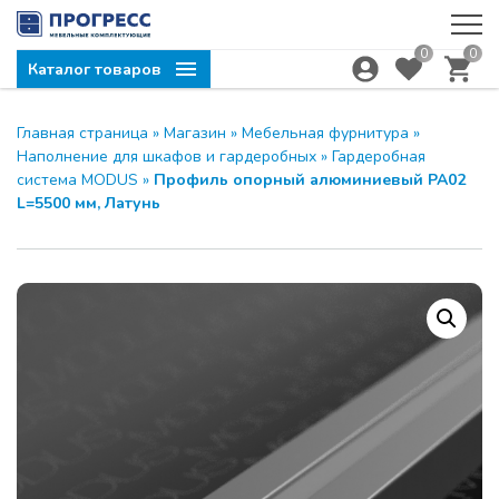
0
0
Каталог товаров
Главная страница
»
Магазин
»
Мебельная фурнитура
»
Наполнение для шкафов и гардеробных
»
Гардеробная
система MODUS
»
Профиль опорный алюминиевый PA02
L=5500 мм, Латунь