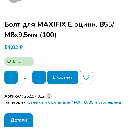
Болт для MAXIFIX E оцинк. В55/
М8х9,5мм (100)
54,02
₽
В наличии
Количество
-
+
В корзину
товара
Болт
для
Артикул:
262.87.912
MAXIFIX
Категория:
Стяжки и болты для MAXIFIX 35 и столешниц
E
оцинк.
В55/
Детали
М8х9,5мм
(100)