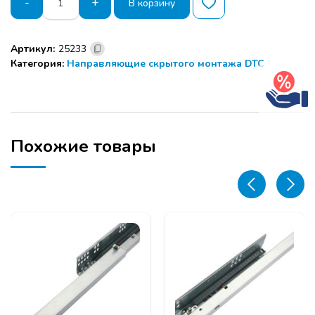
-
+
В корзину
товара
Напраляющие
DTC
Артикул:
25233
D-
Категория:
Направляющие скрытого монтажа DTC
MOTION
400
мм
30
кг
ПВ
Похожие товары
скр.монт.зам