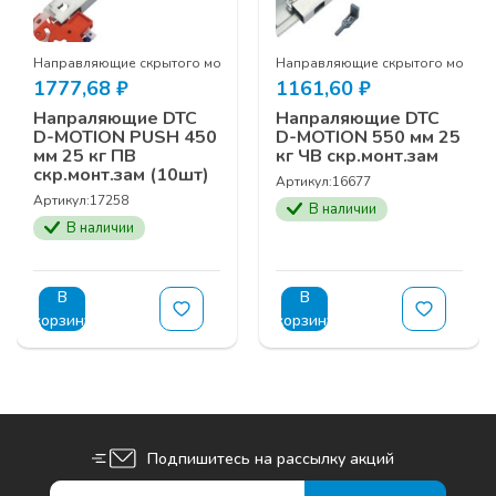
жа DTC
Направляющие скрытого монтажа DTC
Направляющие скрытого монтаж
1777,68
₽
1161,60
₽
Напраляющие DTC
Напраляющие DTC
D-MOTION PUSH 450
D-MOTION 550 мм 25
мм 25 кг ПВ
кг ЧВ скр.монт.зам
скр.монт.зам (10шт)
Артикул:
16677
Артикул:
17258
В наличии
В наличии
В
В
корзину
корзину
Подпишитесь на рассылку акций