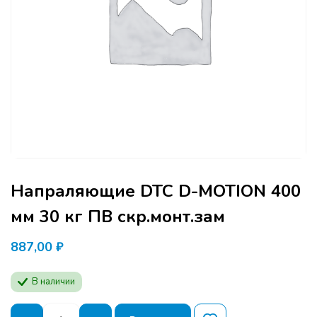
Напраляющие DTC D-MOTION 400
мм 30 кг ПВ скр.монт.зам
887,00
₽
В наличии
Количество