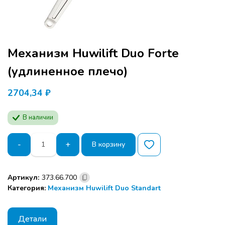
Механизм Huwilift Duo Forte
(удлиненное плечо)
2704,34
₽
В наличии
Количество
-
+
В корзину
товара
Механизм
Huwilift
Артикул:
373.66.700
Duo
Категория:
Механизм Huwilift Duo Standart
Forte
(удлиненное
плечо)
Детали