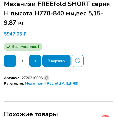
Механизм FREEfold SHORT серия
Н высота Н770-840 мм,вес 5,15-
9,87 кг
5947,05
₽
В наличии лишь 1
Количество
-
+
В корзину
товара
Механизм
FREEfold
Артикул:
2720210006
SHORT
Категория:
Механизм FREEfold АКЦИЯ!!!
серия
Н
высота
Н770-
840
мм,вес
Похожие товары