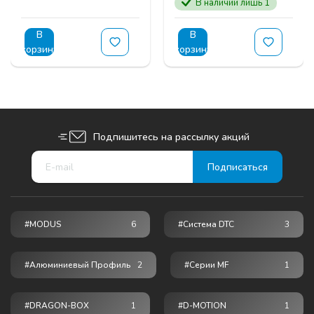
В наличии лишь 1
В
В
корзину
корзину
Подпишитесь на рассылку акций
#MODUS
6
#Система DTC
3
#Алюминиевый Профиль
2
#серии MF
1
#DRAGON-BOX
1
#D-MOTION
1