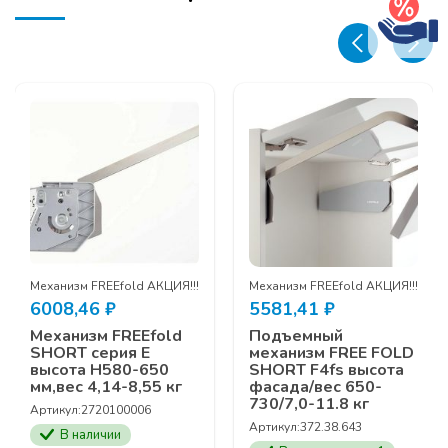
5,15-
9,87
кг
Механизм FREEfold АКЦИЯ!!!
Механизм FREEfold АКЦИЯ!!!
6008,46
₽
5581,41
₽
Механизм FREEfold
Подъемный
SHORT серия Е
механизм FREE FOLD
высота Н580-650
SHORT F4fs высота
мм,вес 4,14-8,55 кг
фасада/вес 650-
730/7,0-11.8 кг
Артикул:
2720100006
Артикул:
372.38.643
В наличии