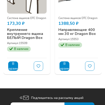
x
Система ящиков DTC Dragon Box
Система ящиков DTC Dragon Box
173,30
₽
1388,50
₽
Крепление
Направляющие 400
внутреннего ящика
мм 30 кг Dragon Box
БЕЛЫЙ Dragon Box
Артикул:
15553
Артикул:
15509
В наличии
В наличии
В
В
корзину
корзину
Подпишитесь на рассылку акций