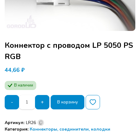
Коннектор с проводом LP 5050 PS
RGB
44,66
₽
В наличии
Количество
-
+
В корзину
товара
Коннектор
с
Артикул:
LR26
проводом
Категория:
Коннекторы, соединители, колодки
LP
5050