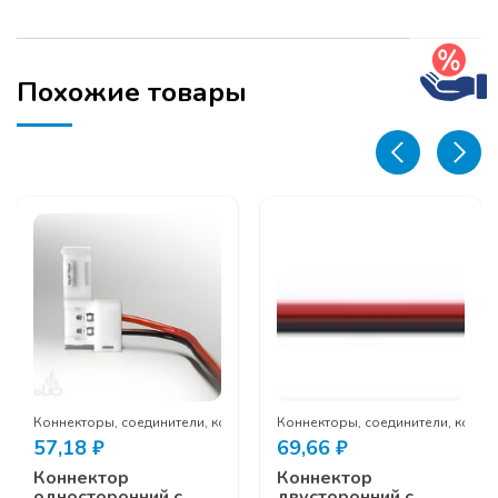
PS
RGB
Похожие товары
одки
Коннекторы, соединители, колодки
Коннекторы, соединители, колод
57,18
₽
69,66
₽
Коннектор
Коннектор
односторонний с
двусторонний с