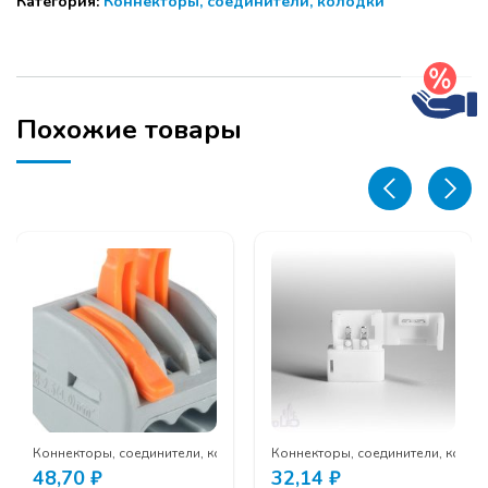
Категория:
Коннекторы, соединители, колодки
проводом
3528,
для
герметичных
лент
Похожие товары
одки
Коннекторы, соединители, колодки
Коннекторы, соединители, колод
48,70
₽
32,14
₽