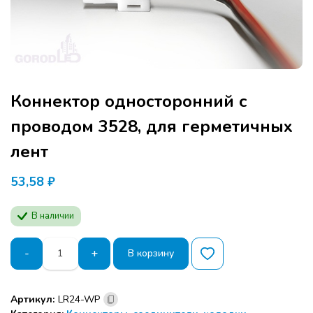
Коннектор односторонний с
проводом 3528, для герметичных
лент
53,58
₽
В наличии
Количество
-
+
В корзину
товара
Коннектор
односторонний
Артикул:
LR24-WP
с