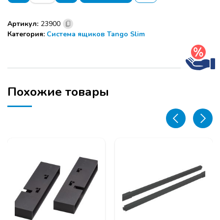
Комплект
выдвижного
Артикул:
23900
ящика
Категория:
Система ящиков Tango Slim
Tango
Slim
84х450
графит
Похожие товары