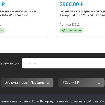
0
₽
2960,00
₽
 выдвижного ящика
Комплект выдвижного 
m 84х450 белый
Tango Slim 199х500 гра
1
Артикул:
23912
ии
В наличии
сылку акций
#Алюминиевый Профиль
#серии MF
2
1
ния нашего сайта. Если Вы продолжите использовать сайт, мы буде