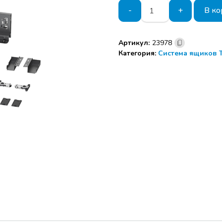
Количество
-
+
В ко
товара
Комплект
выдвижного
Артикул:
23978
ящика
Категория:
Система ящиков T
Tango
Slim
84х450
Со
стеклом
графит