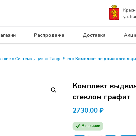
Красн
ул. Ва
агазин
Распродажа
Доставка
Акци
яющие
»
Система ящиков Tango Slim
»
Комплект выдвижного ящик
Комплект выдвиж
стеклом графит
2730,00
₽
В наличии