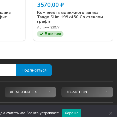
3570,00
₽
ящика
Комплект выдвижного ящика
фит
Tango Slim 199х450 Со стеклом
графит
Артикул:
23977
В наличии
#DRAGON-BOX
#D-MOTION
1
1
м считать что Вас это устраивает.
Хорошо