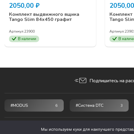
2050,00
₽
2050,0
Комплект выдвижного ящика
Комплект
Tango Slim 84х450 графит
Tango Sli
Артикул:
23900
Артикул:
2390
В наличии
В налич
Подпишитесь на рас
#MODUS
#Система DTC
6
3
© 2026 ПРОГРЕСС - мебельные комплектующие
Мы используем куки для наилучшего представле