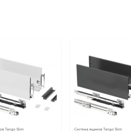
ов Tango Slim
Система ящиков Tango Slim