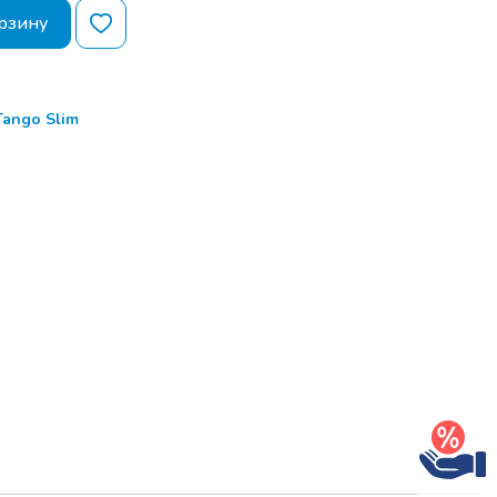
рзину
ango Slim