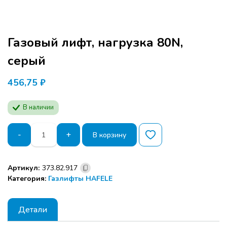
Газовый лифт, нагрузка 80N,
серый
456,75
₽
В наличии
Количество
-
+
В корзину
товара
Газовый
лифт,
Артикул:
373.82.917
нагрузка
Категория:
Газлифты HAFELE
80N,
серый
Детали