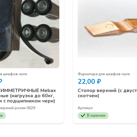
ля шкафов-купе
Фурнитура для шкафов-купе
₽
22,00
₽
СИММЕТРИЧНЫЕ Mebax
Стопор верхний (с двус
ные (нагрузка до 60кг,
скотчем)
к с подшипником черн)
 верхний ролик 0029
Артикул:
ии
В наличии