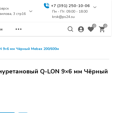
+7 (391) 250-10-06
оярск
Пн - Пт: 09.00 - 18.00
вилова, 3 стр16
krsk@ps24.su
0
0
и
 9×6 мм Чёрный Mebax 200/600м
иуретановый Q-LON 9×6 мм Чёрный