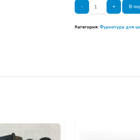
Количество
-
+
В ко
товара
Уплотнитель
полиуретановый
Категория:
Фурнитура для ш
Q-
LON
9x6
мм
Чёрный
Mebax
200/600м