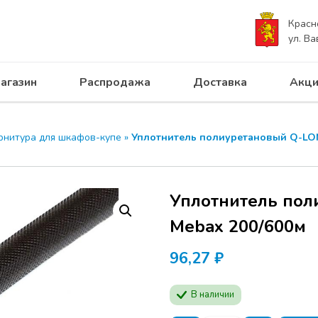
Красн
ул. Ва
агазин
Распродажа
Доставка
Акци
рнитура для шкафов-купе
»
Уплотнитель полиуретановый Q-LON
Уплотнитель пол
Mebax 200/600м
96,27
₽
В наличии