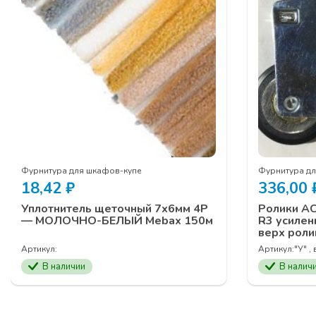
Фурнитура для шкафов-купе
Фурнитура д
18,42
₽
336,00
Уплотнитель щеточный 7х6мм 4Р
Ролики А
— МОЛОЧНО-БЕЛЫЙ Mebax 150м
R3 усилен
верх роли
Артикул:
Артикул:
"У" ,
В наличии
В налич