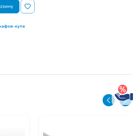
рзину
кафов-купе