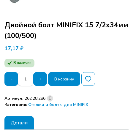
Двойной болт MINIFIX 15 7/2х34мм
(100/500)
17,17
₽
В наличии
Количество
-
+
В корзину
товара
Двойной
болт
Артикул:
262.28.286
MINIFIX
Категория:
Стяжки и болты для MINIFIX
15
7/2х34мм
(100/500)
Детали