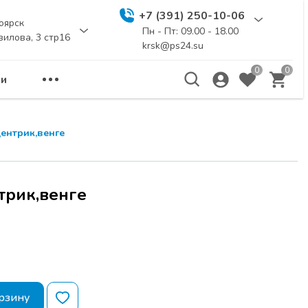
+7 (391) 250-10-06
оярск
Пн - Пт: 09.00 - 18.00
вилова, 3 стр16
krsk@ps24.su
0
0
и
ентрик,венге
трик,венге
рзину