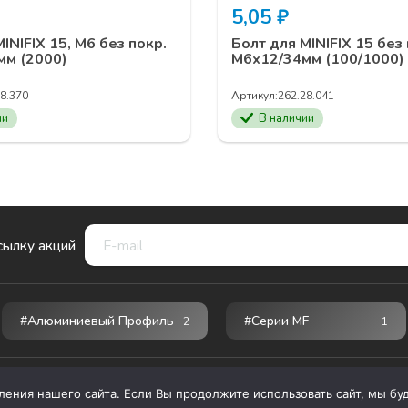
5,05
₽
INIFIX 15, М6 без покр.
Болт для MINIFIX 15 без 
4мм (2000)
М6х12/34мм (100/1000)
8.370
Артикул:
262.28.041
ии
В наличии
сылку акций
#Алюминиевый Профиль
#серии MF
2
1
ния нашего сайта. Если Вы продолжите использовать сайт, мы буде