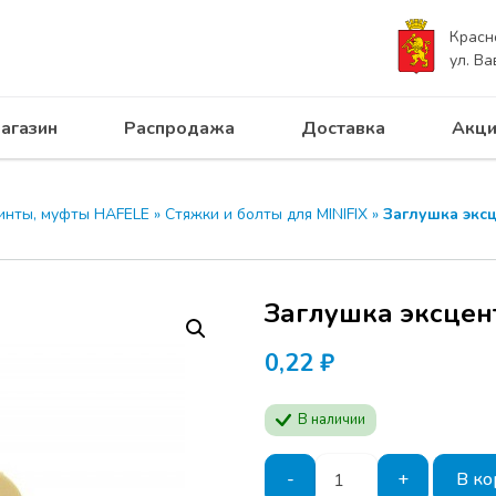
Красн
ул. Ва
агазин
Распродажа
Доставка
Акци
винты, муфты HAFELE
»
Стяжки и болты для MINIFIX
»
Заглушка эксц
Заглушка эксцен
0,22
₽
В наличии
Количество
-
+
В ко
товара