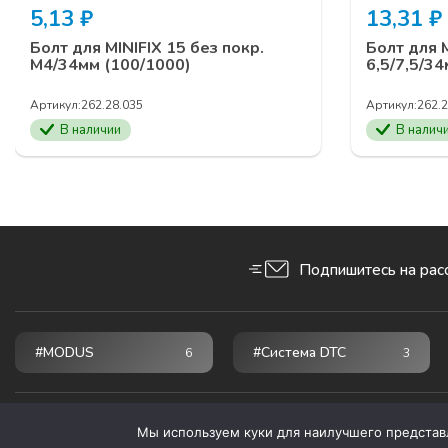
5,13
₽
13,31
₽
Болт для MINIFIX 15 без покр.
Болт для M
М4/34мм (100/1000)
6,5/7,5/3
Артикул:
262.28.035
Артикул:
262.2
В наличии
В налич
Подпишитесь на рас
#MODUS
#Система DTC
6
3
© 2026 ПРОГРЕСС - мебельные комплектующие
Мы используем куки для наилучшего представле