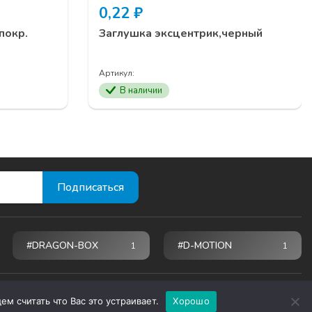
0,22
₽
покр.
Заглушка эксцентрик,черный
Артикул:
В наличии
#DRAGON-BOX
#D-MOTION
1
1
м считать что Вас это устраивает.
Хорошо