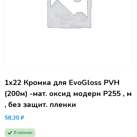
1х22 Кромка для EvoGloss PVH
(200м) -мат. оксид модерн Р255 , м
, без защит. пленки
58,30
₽
В наличии