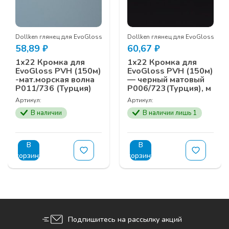
Dollken глянец для EvoGloss
Dollken глянец для EvoGloss
58,89
₽
60,67
₽
1х22 Кромка для
1х22 Кромка для
EvoGloss PVH (150м)
EvoGloss PVH (150м)
-мат.морская волна
— черный матовый
P011/736 (Турция)
P006/723(Турция), м
Артикул:
Артикул:
В наличии
В наличии лишь 1
В
В
корзину
корзину
Подпишитесь на рассылку акций