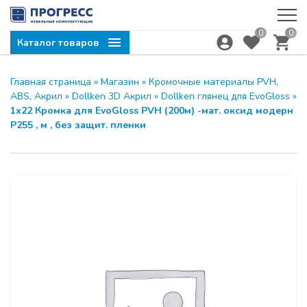
0
0
Каталог товаров
Главная страница
»
Магазин
»
Кромочные материалы PVH,
ABS, Акрил
»
Dollken 3D Акрил
»
Dollken глянец для EvoGloss
»
1х22 Кромка для EvoGloss PVH (200м) -мат. оксид модерн
Р255 , м , без защит. пленки