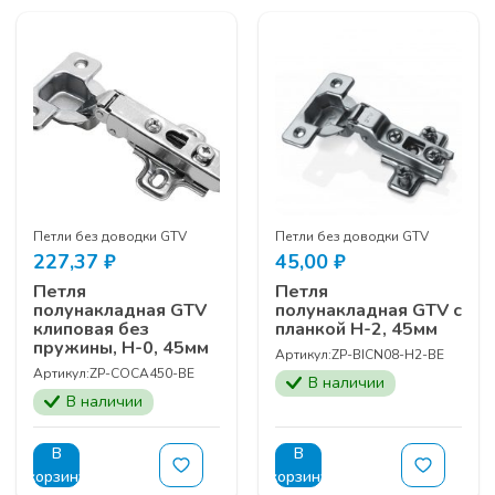
Петли без доводки GTV
Петли без доводки GTV
227,37
₽
45,00
₽
Петля
Петля
полунакладная GTV
полунакладная GTV с
клиповая без
планкой Н-2, 45мм
пружины, Н-0, 45мм
Артикул:
ZP-BICN08-H2-BE
Артикул:
ZP-COCA450-BE
В наличии
В наличии
В
В
корзину
корзину