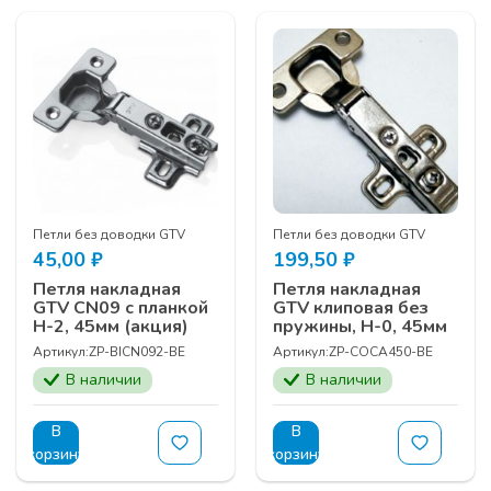
Петли без доводки GTV
Петли без доводки GTV
45,00
₽
199,50
₽
Петля накладная
Петля накладная
GTV CN09 с планкой
GTV клиповая без
Н-2, 45мм (акция)
пружины, Н-0, 45мм
Артикул:
ZP-BICN092-BE
Артикул:
ZP-COCA450-BE
В наличии
В наличии
В
В
корзину
корзину