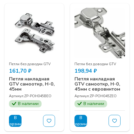
Петли без доводки GTV
Петли без доводки GTV
161,70
₽
198,94
₽
Петля накладная
Петля накладная
GTV самооткр, Н-0,
GTV самооткр, Н-0,
45мм
45мм с евровинтом
Артикул:
ZP-POH045ВEO
Артикул:
ZP-POH045ZEO
В наличии
В наличии
В
В
корзину
корзину