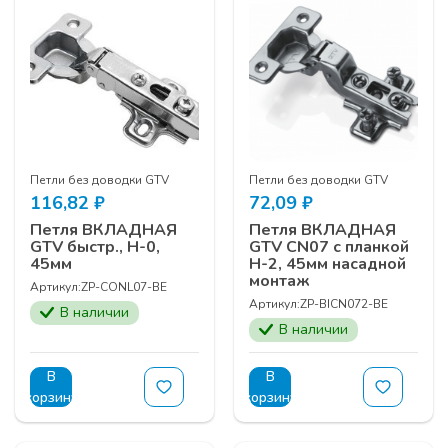
Петли без доводки GTV
Петли без доводки GTV
116,82
₽
72,09
₽
Петля ВКЛАДНАЯ
Петля ВКЛАДНАЯ
GTV быстр., Н-0,
GTV CN07 с планкой
45мм
Н-2, 45мм насадной
монтаж
Артикул:
ZP-CONL07-BE
Артикул:
ZP-BICN072-BE
В наличии
В наличии
В
В
корзину
корзину