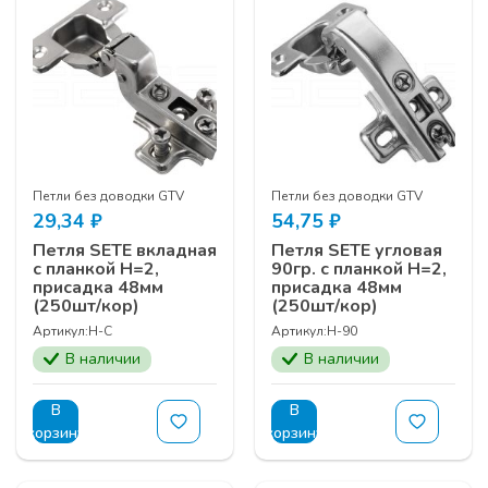
Петли без доводки GTV
Петли без доводки GTV
29,34
₽
54,75
₽
Петля SETE вкладная
Петля SETE угловая
с планкой Н=2,
90гр. с планкой Н=2,
присадка 48мм
присадка 48мм
(250шт/кор)
(250шт/кор)
Артикул:
H-С
Артикул:
H-90
В наличии
В наличии
В
В
корзину
корзину