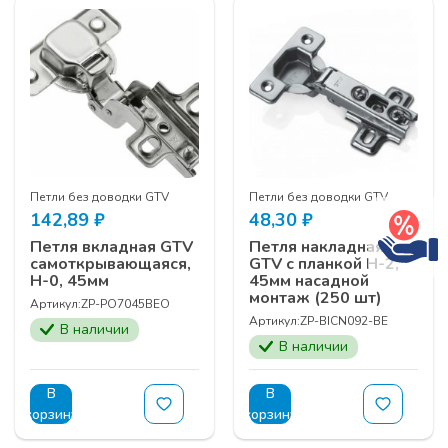
Петли без доводки GTV
Петли без доводки GTV
142,89
₽
48,30
₽
Петля вкладная GTV
Петля накладная
самоткрывающаяся,
GTV с планкой Н-2,
Н-0, 45мм
45мм насадной
монтаж (250 шт)
Артикул:
ZP-PO7045ВEO
Артикул:
ZP-BICN092-BE
В наличии
В наличии
В
В
корзину
корзину