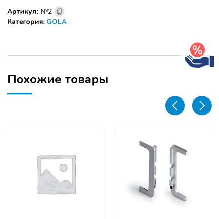
к
Артикул:
№2
профилю
Категория:
GOLA
GOLA
"L"
(левая/
правая)
Открытая,
цвет:
Похожие товары
Черный