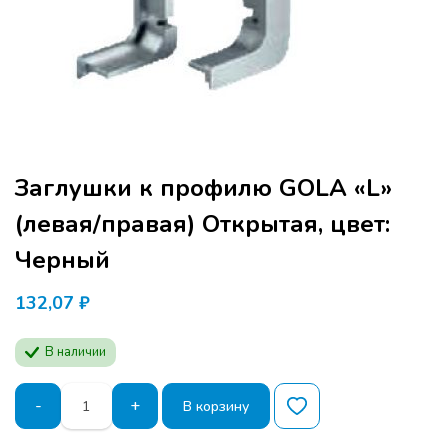
Заглушки к профилю GOLA «L»
(левая/правая) Открытая, цвет:
Черный
132,07
₽
В наличии
Количество
-
+
В корзину
товара
Заглушки