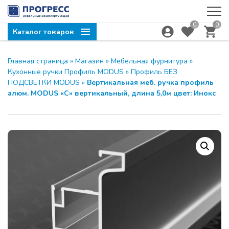
0
0
Каталог товаров
Главная страница
»
Магазин
»
Мебельная фурнитура
»
Кухонные ручки Профиль MODUS
»
Профиль БЕЗ
ПОДСВЕТКИ MODUS
»
Вертикальная меб. ручка профиль
алюм. MODUS «С» вертикальный, длина 5,0м цвет: Инокс