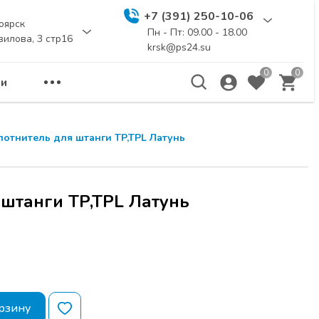
+7 (391) 250-10-06
оярск
Пн - Пт: 09.00 - 18.00
вилова, 3 стр16
krsk@ps24.su
0
0
и
лотнитель для штанги TP,TPL Латунь
 штанги TP,TPL Латунь
рзину