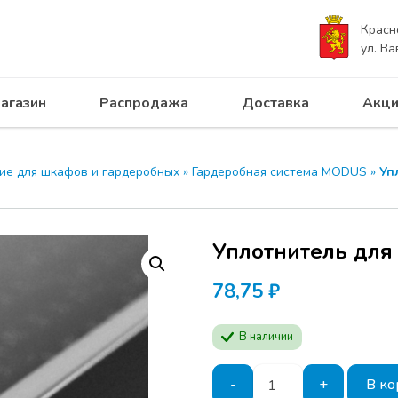
Красн
ул. Ва
агазин
Распродажа
Доставка
Акци
ие для шкафов и гардеробных
»
Гардеробная система MODUS
»
Уп
Уплотнитель для
78,75
₽
В наличии
Количество
-
+
В ко
товара