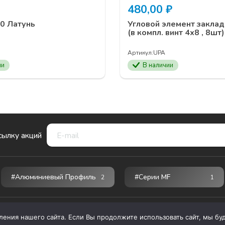
480,00
₽
0 Латунь
Угловой элемент закла
(в компл. винт 4х8 , 8шт)
Артикул:
UPA
ии
В наличии
сылку акций
#Алюминиевый Профиль
#серии MF
2
1
ния нашего сайта. Если Вы продолжите использовать сайт, мы буде