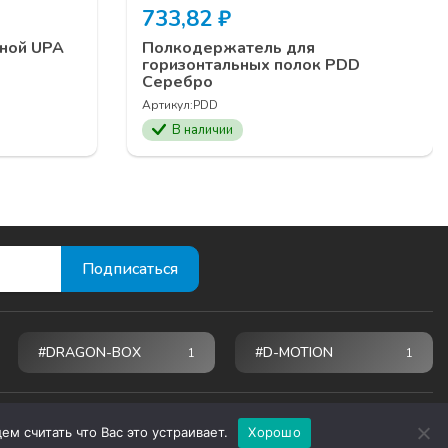
733,82
₽
дной UPA
Полкодержатель для
горизонтальных полок PDD
Серебро
Артикул:
PDD
В наличии
#DRAGON-BOX
#D-MOTION
1
1
м считать что Вас это устраивает.
Хорошо