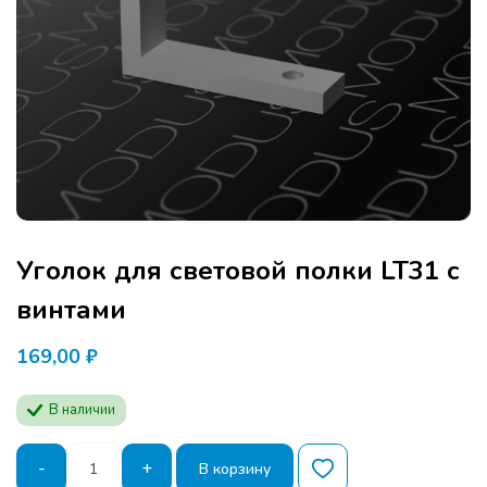
Уголок для световой полки LT31 с
винтами
169,00
₽
В наличии
Количество
-
+
В корзину
товара