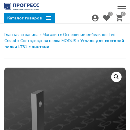
0
0
Каталог товаров
Главная страница
»
Магазин
»
Освещение мебельное Led
Cristal
»
Светодиодная полка MODUS
»
Уголок для световой
полки LT31 с винтами