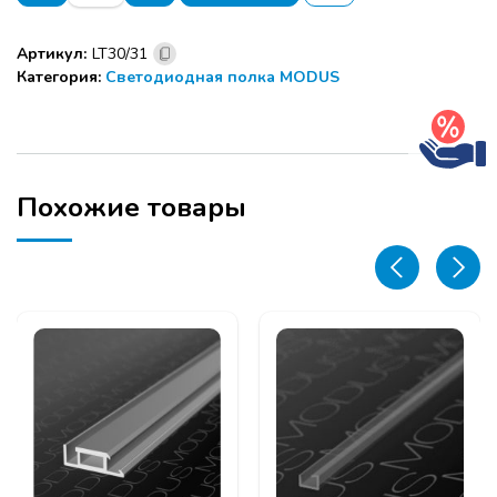
Уголок
для
Артикул:
LT30/31
световой
Категория:
Светодиодная полка MODUS
полки
LT31
с
винтами
Похожие товары