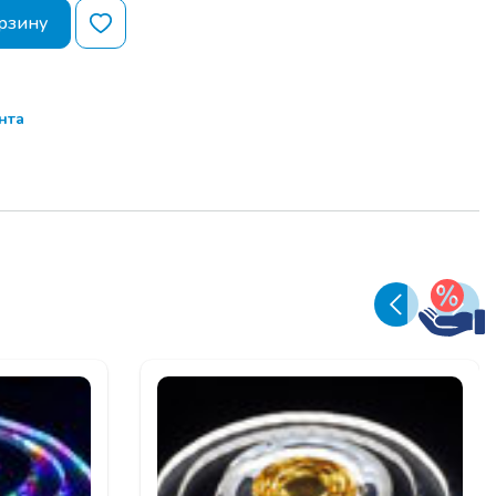
рзину
нта