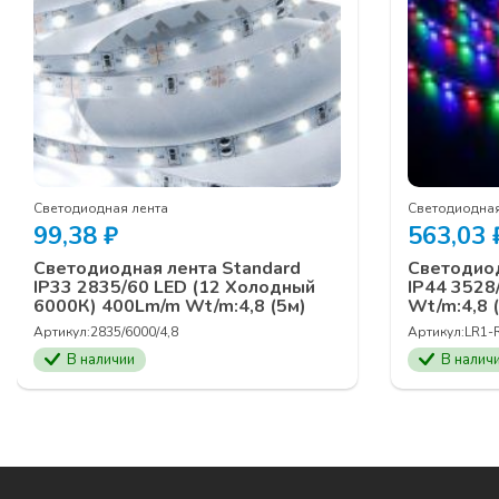
Светодиодная лента
Светодиодная
99,38
₽
563,03
Светодиодная лента Standard
Светодиод
IP33 2835/60 LED (12 Холодный
IP44 3528
6000К) 400Lm/m Wt/m:4,8 (5м)
Wt/m:4,8 
Артикул:
2835/6000/4,8
Артикул:
LR1-
В наличии
В налич