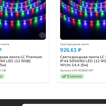
 лента
Светодиодная лента
₽
926,61
₽
ная лента LC Premium
Светодиодная лента LC
/60 LED (12 RGB)
IP44 5050/60 LED (12 R
(5м)
Wt/m:14,4 (5м)
R-GB
Артикул:
LR4-RGB60-WP
ии
В наличии