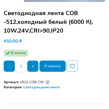
Светодиодная лента СОВ
-512,холодный белый (6000 К),
10W,24V,CRI>90,IP20
450,00
₽
В наличии
Количество
-
+
В корзину
товара
Светодиодная
лента
Артикул:
LR12-COB-СW
СОВ
Категория:
Светодиодная лента
-512,холодный
белый
(6000
К),
10W,24V,CRI>90,IP20