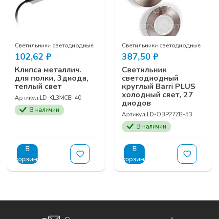
Светильники светодиодные
Светильники светодиодные
102,62
₽
387,50
₽
Клипса металлич.
Светильник
для полки, 3диода,
светодиодный
теплый свет
круглый Barri PLUS
холодный свет, 27
Артикул:
LD-KL3MCB-40
диодов
В наличии
Артикул:
LD-OBP27ZB-53
В наличии
В
В
корзину
корзину