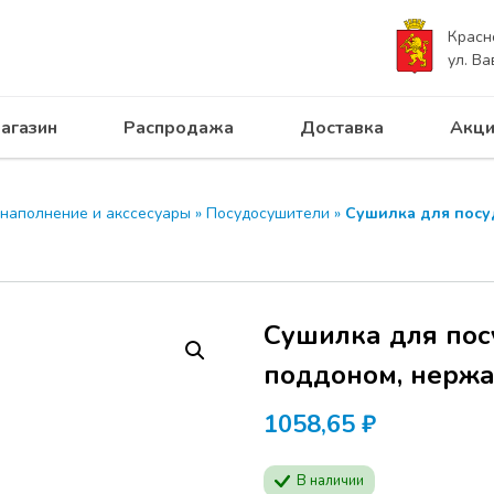
Красн
ул. Ва
агазин
Распродажа
Доставка
Акци
 наполнение и акссесуары
»
Посудосушители
»
Сушилка для посу
Сушилка для пос
поддоном, нержа
1058,65
₽
В наличии