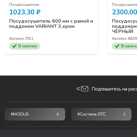
Посудосушители
Посудосушит
1023,30
₽
2300,0
Посудосушитель 600 мм с рамой и
Посудосуш
поддоном VARIANT 3,хром
поддоном
ЧЁРНЫЙ
Артикул:
7011
Артикул:
4820
В наличии
В налич
Подпишитесь на рас
#MODUS
#Система DTC
6
3