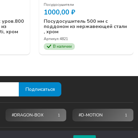
Посудосушители
1000,00
₽
 уров.800
Посудосушитель 500 мм с
 из
поддоном из нержавеющей стали
i, хром
, хром
Артикул:
4821
В наличии
#DRAGON-BOX
#D-MOTION
1
1