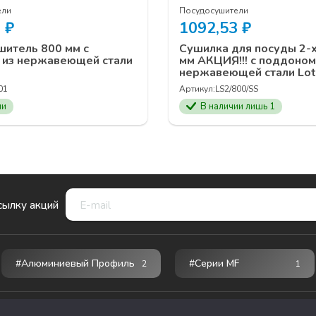
ели
Посудосушители
0
₽
1092,53
₽
итель 800 мм с
Сушилка для посуды 2-х
 из нержавеющей стали
мм АКЦИЯ!!! с поддоном
нержавеющей стали Lott
01
Артикул:
LS2/800/SS
ии
В наличии лишь 1
сылку акций
#Алюминиевый Профиль
#серии MF
2
1