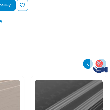
рзину
)