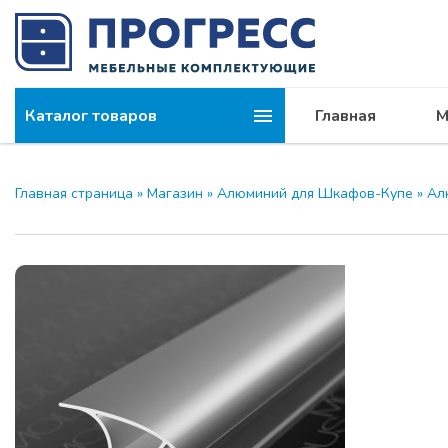
Каталог товаров
Главная
М
Главная страница
»
Магазин
»
Алюминий для Шкафов-Купе
»
Ал