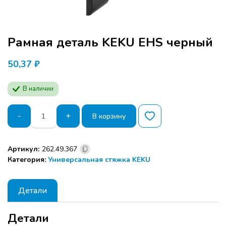
Рамная деталь KEKU EHS черный
50,37
₽
В наличии
Количество
-
+
В корзину
товара
Рамная
деталь
Артикул:
262.49.367
KEKU
Категория:
Универсальная стяжка KEKU
EHS
черный
Детали
Детали