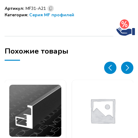
ручка
Артикул:
MF31-А21
MF31,
Категория:
Серия MF профилей
L-
2.85
м,
А21Латунь
Похожие товары