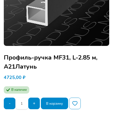
Профиль-ручка MF31, L-2.85 м,
А21Латунь
4725,00
₽
В наличии
Количество
-
+
В корзину
товара
Профиль-