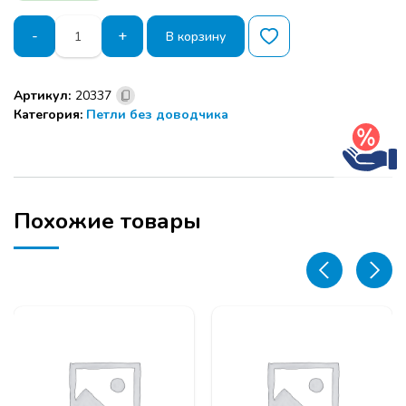
Количество
-
+
В корзину
товара
Петля
90
Артикул:
20337
гр.
Категория:
Петли без доводчика
DTC
STANDARD
SLIDE-
ON
Х=21,5
45мм
Похожие товары
под
фальшпанель