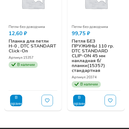
Петли без доводчика
Петли без доводчика
12,60
₽
99,75
₽
Планка для петли
Петля БЕЗ
Н-0 , DTC STANDART
ПРУЖИНЫ 110 гр.
Click-On
DTC STANDARD
CLIP-ON 45 мм
Артикул:
15357
накладная б/
В наличии
планки(15357)
стандартная
Артикул:
20374
В наличии
В
В
корзину
корзину