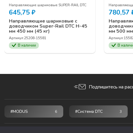
Направляющие шариковые SUPER-RAIL DTC
Направляющи
645,75
₽
780,57
Направляющие шариковые с
Направля
доводчиком Super-Rail DTC H-45
доводчико
мм 450 мм (45 кг)
мм 500 мм 
Артикул:
25208-15581
Артикул:
1558
В наличии
В налич
Подпишитесь на рас
#MODUS
#Система DTC
6
3