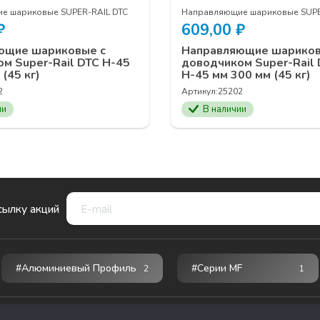
е шариковые SUPER-RAIL DTC
Направляющие шариковые SUPE
₽
609,00
₽
ющие шариковые с
Направляющие шариков
м Super-Rail DTC H-45
доводчиком Super-Rail
(45 кг)
H-45 мм 300 мм (45 кг)
2
Артикул:
25202
ии
В наличии
сылку акций
#Алюминиевый Профиль
#серии MF
2
1