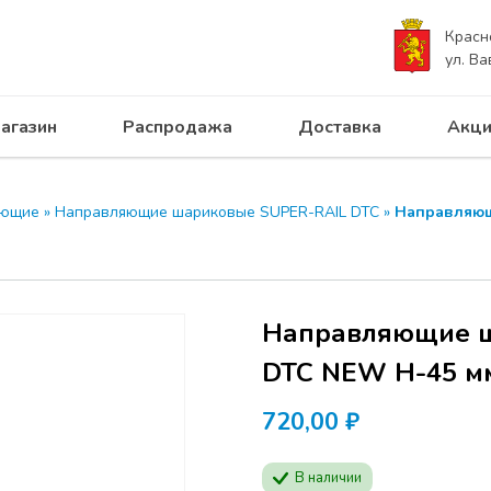
Красн
ул. Ва
агазин
Распродажа
Доставка
Акци
яющие
»
Направляющие шариковые SUPER-RAIL DTC
»
Направляющ
Направляющие ша
DTC NEW H-45 мм
720,00
₽
В наличии