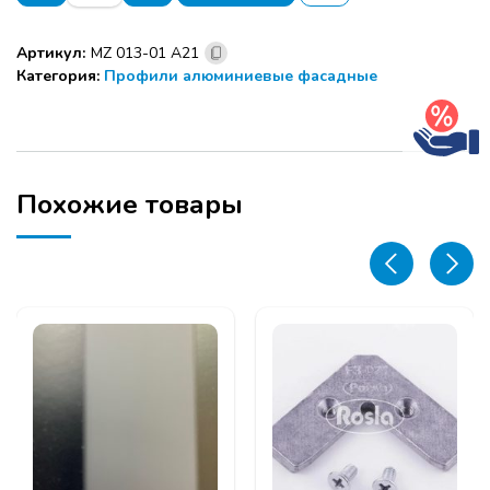
MZ
013-
Артикул:
MZ 013-01 A21
01
Категория:
Профили алюминиевые фасадные
(ЛАТУНЬ
A21)
Профиль
ИНТЕГРИРОВАННЫЙ
,
2,85
Похожие товары
м