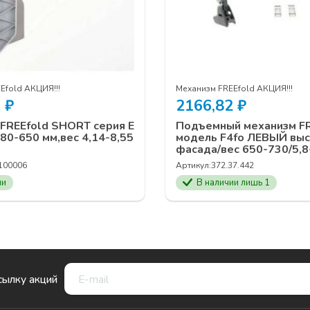
Efold АКЦИЯ!!!
Механизм FREEfold АКЦИЯ!!!
6
₽
2166,82
₽
FREEfold SHORT серия Е
Подъемный механизм F
80-650 мм,вес 4,14-8,55
модель F4fo ЛЕВЫЙ выс
фасада/вес 650-730/5,8-
100006
Артикул:
372.37.442
ии
В наличии лишь 1
сылку акций