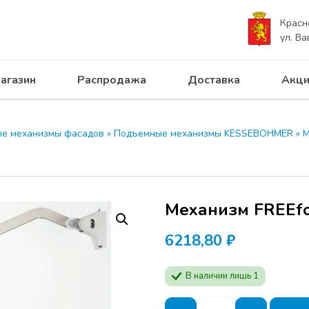
Красн
ул. Ва
агазин
Распродажа
Доставка
Акци
е механизмы фасадов
»
Подъемные механизмы KESSEBOHMER
»
М
Механизм FREEfol
6218,80
₽
В наличии лишь 1
Количество