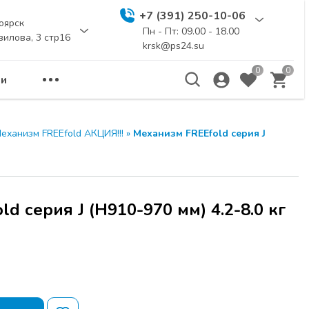
+7 (391) 250-10-06
оярск
Пн - Пт: 09.00 - 18.00
вилова, 3 стр16
krsk@ps24.su
0
0
и
еханизм FREEfold АКЦИЯ!!!
»
Механизм FREEfold серия J
d серия J (Н910-970 мм) 4.2-8.0 кг