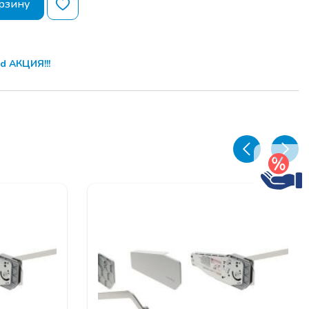
рзину
d АКЦИЯ!!!