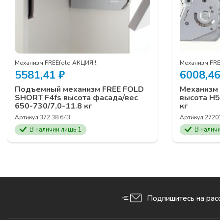
Механизм FREEfold АКЦИЯ!!!
Механизм FRE
5581,41
₽
6008,4
Подъемный механизм FREE FOLD
Механизм 
SHORT F4fs высота фасада/вес
высота Н5
650-730/7,0-11.8 кг
кг
Артикул:
372.38.643
Артикул:
2720
В наличии лишь 1
В налич
Подпишитесь на рас